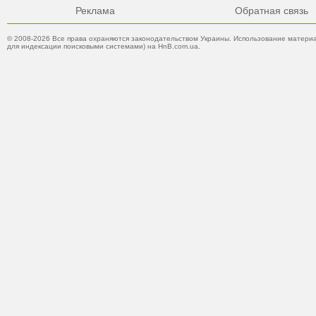
Реклама
Обратная связь
© 2008-2026 Все права охраняются законодательством Украины. Использование материа
для индексации поисковыми системами) на HnB.com.ua.