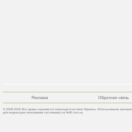
Реклама
Обратная связь
© 2008-2026 Все права охраняются законодательством Украины. Использование материа
для индексации поисковыми системами) на HnB.com.ua.