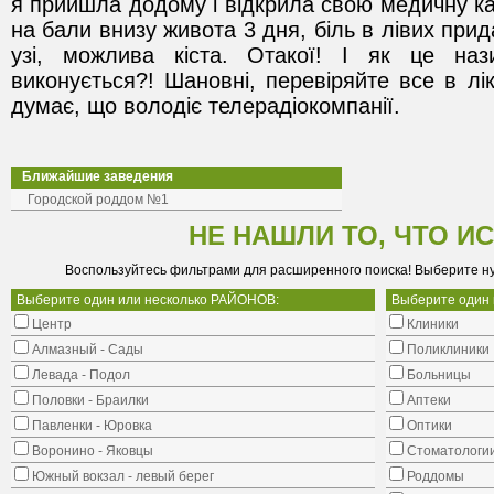
я прийшла додому і відкрила свою медичну карт
на бали внизу живота 3 дня, біль в лівих прида
узі, можлива кіста. Отакої! І як це наз
виконується?! Шановні, перевіряйте все в ліка
думає, що володіє телерадіокомпанії.
Ближайшие заведения
Городской роддом №1
НЕ НАШЛИ ТО, ЧТО И
Воспользуйтесь фильтрами для расширенного поиска! Выберите н
Выберите один или несколько РАЙОНОВ:
Выберите один
Центр
Клиники
Алмазный - Сады
Поликлиники
Левада - Подол
Больницы
Половки - Браилки
Аптеки
Павленки - Юровка
Оптики
Воронино - Яковцы
Стоматологи
Южный вокзал - левый берег
Роддомы