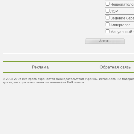
Невропатоло
ЛОР
Ведение бер
Аллерголог
Мануальный 
Реклама
Обратная связь
© 2008-2026 Все права охраняются законодательством Украины. Использование материа
для индексации поисковыми системами) на HnB.com.ua.