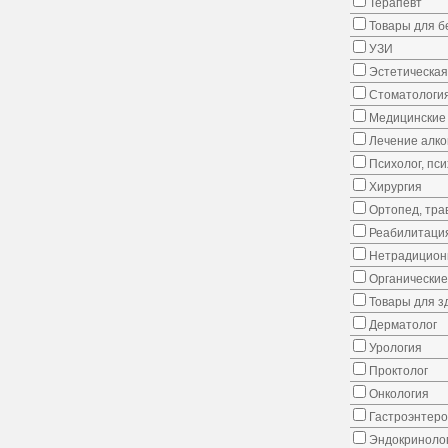
Терапевт
Товары для 
УЗИ
Эстетическая
Стоматологи
Медицинские 
Лечение алко
Психолог, пс
Хирургия
Ортопед, тра
Реабилитаци
Нетрадицион
Органические
Товары для з
Дерматолог
Урология
Проктолог
Онкология
Гастроэнтеро
Эндокриноло