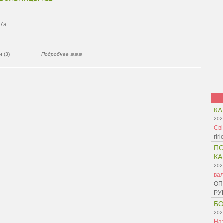
 7а
 (3)
Подробнее
КА
202
Св
гіг
ПО
КА
202
ва
ОП
РУ
БО
202
На