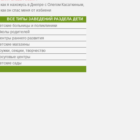
 как я нахожусь в Днепре с Олегом Касаткиным,
 как он спас меня от избиени
ВСЕ ТИПЫ ЗАВЕДЕНИЙ РАЗДЕЛА ДЕТИ
етские больницы и поликлиники
колы родителей
ентры раннего развития
етские магазины
ружки, секции, творчество
осуговые центры
етские сады