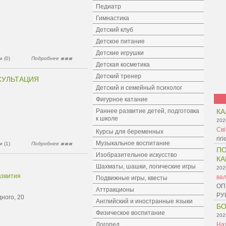
Педиатр
Гимнастика
Детский клуб
Детское питание
Детские игрушки
 (0)
Подробнее
Детская косметика
Детский тренер
СУЛЬТАЦИЯ
Детский и семейный психолог
Фигурное катание
Раннее развитие детей, подготовка
КА
к школе
202
Св
Курсы для беременных
гіг
Музыкальное воспитание
 (1)
Подробнее
ПО
Изобразительное искусство
КА
Шахматы, шашки, логические игры
202
азвития
ва
Подвижные игры, квесты
ОП
Аттракционы
РУ
ного, 20
Английский и иностранные языки
БО
Физическое воспитание
202
Логопед
На