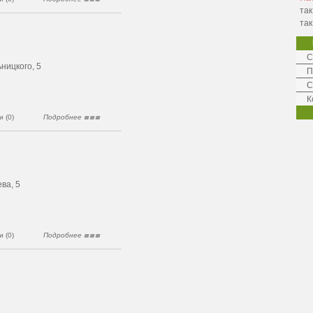
так
так
С
ницкого, 5
П
С
К
 (0)
Подробнее
ва, 5
 (0)
Подробнее