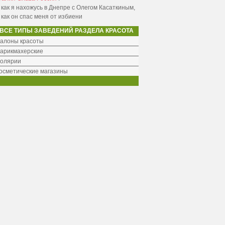
 как я нахожусь в Днепре с Олегом Касаткиным,
 как он спас меня от избиени
ВСЕ ТИПЫ ЗАВЕДЕНИЙ РАЗДЕЛА КРАСОТА
алоны красоты
арикмахерские
олярии
осметические магазины