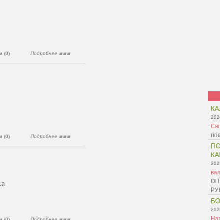
 (0)
Подробнее
КА
202
Св
гіг
 (0)
Подробнее
ПО
КА
202
ва
ОП
1а
РУ
БО
202
На
 (0)
Подробнее