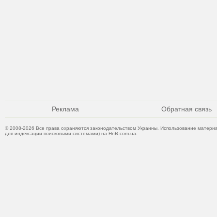
Реклама
Обратная связь
© 2008-2026 Все права охраняются законодательством Украины. Использование материа
для индексации поисковыми системами) на HnB.com.ua.