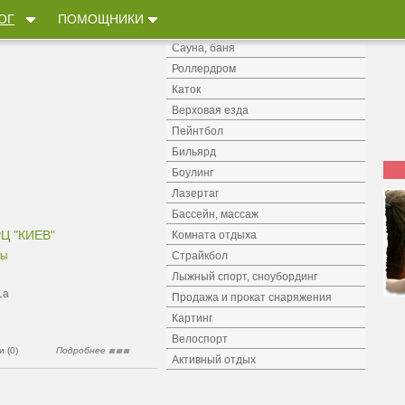
ОГ
ПОМОЩНИКИ
Другие услуги в разделе
Сауна, баня
Роллердром
Каток
Верховая езда
Пейнтбол
Бильярд
Боулинг
Лазертаг
Бассейн, массаж
Ц "КИЕВ"
Комната отдыха
мы
Страйкбол
Лыжный спорт, сноубординг
1а
Продажа и прокат снаряжения
Картинг
Велоспорт
 (0)
Подробнее
Активный отдых