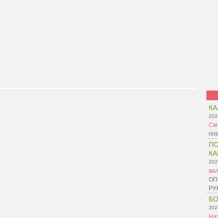
КА
202
Св
гіг
ПО
КА
202
ва
ОП
РУ
БО
202
На