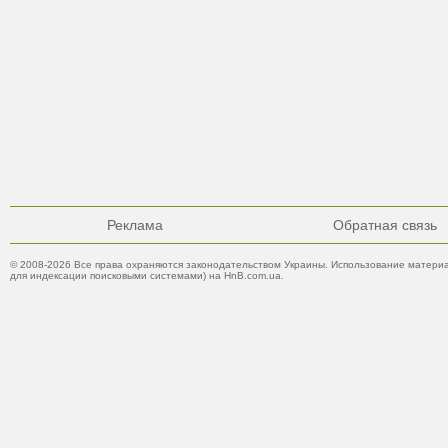
Реклама
Обратная связь
© 2008-2026 Все права охраняются законодательством Украины. Использование материа
для индексации поисковыми системами) на HnB.com.ua.