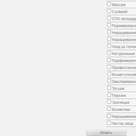
Массаж
Солярий
СПА процеду
Парикмахерск
Наращивание
Наращивание
Уход за тело
Натуральная 
Парфюмерия
Профессиона
Косметологи
Омолаживающ
Татуаж
Пирсинг
Эпиляция
Косметика
Наращивание
Чистка лица