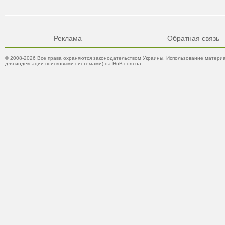
Реклама
Обратная связь
© 2008-2026 Все права охраняются законодательством Украины. Использование материа
для индексации поисковыми системами) на HnB.com.ua.