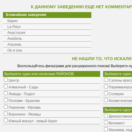
К ДАННОМУ ЗАВЕДЕНИЮ ЕЩЕ НЕТ КОММЕНТАР
Ближайшие заведения
Карин
La Fleur
Анастасия
Анабель
Альонка
Он и она
НЕ НАШЛИ ТО, ЧТО ИСКАЛИ
Воспользуйтесь фильтрами для расширенного поиска! Выберите н
Выберите один или несколько РАЙОНОВ:
Выберите один
Центр
Салоны крас
Алмазный - Сады
Парикмахерс
Левада - Подол
Солярии
Половки - Браилки
Косметически
Павленки - Юровка
Выберите одну 
Воронино - Яковцы
Декоративная
Южный вокзал - левый берег
Визажист
Маникюр, пе