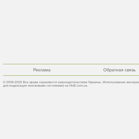
Реклама
Обратная связь
© 2008-2026 Все права охраняются законодательством Украины. Использование материа
для индексации поисковыми системами) на HnB.com.ua.