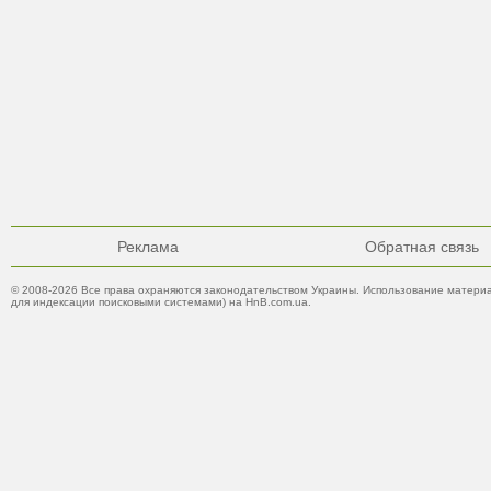
Реклама
Обратная связь
© 2008-2026 Все права охраняются законодательством Украины. Использование материа
для индексации поисковыми системами) на HnB.com.ua.