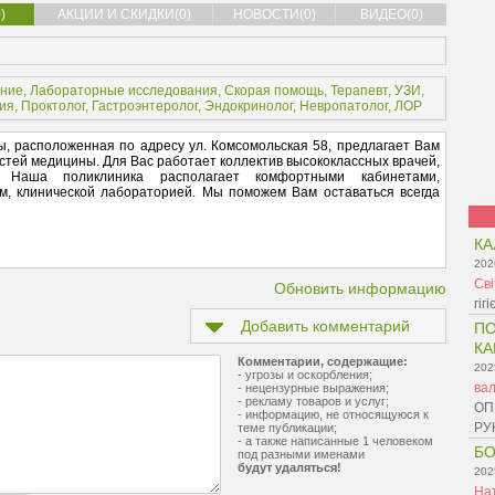
)
АКЦИИ И СКИДКИ(0)
НОВОСТИ(0)
ВИДЕО(0)
ание
,
Лабораторные исследования
,
Скорая помощь
,
Терапевт
,
УЗИ
,
ия
,
Проктолог
,
Гастроэнтеролог
,
Эндокринолог
,
Невропатолог
,
ЛОР
, расположенная по адресу ул. Комсомольская 58, предлагает Вам
стей медицины. Для Вас работает коллектив высококлассных врачей,
. Наша поликлиника располагает комфортными кабинетами,
м, клинической лабораторией. Мы поможем Вам оставаться всегда
КА
202
Св
Обновить информацию
гіг
Добавить комментарий
ПО
КА
Комментарии, содержащие:
202
- угрозы и оскорбления;
ва
- нецензурные выражения;
- рекламу товаров и услуг;
ОП
- информацию, не относящуюся к
РУ
теме публикации;
- а также написанные 1 человеком
БО
под разными именами
будут удаляться!
202
На