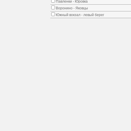
Павленки - Юровка
Воронино - Яковцы
Южный вокзал - левый берег