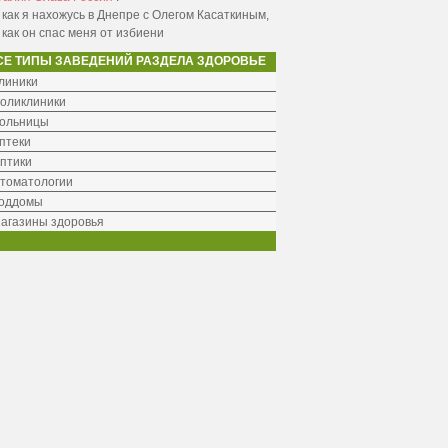
 как я нахожусь в Днепре с Олегом Касаткиным,
 как он спас меня от избиени
СЕ ТИПЫ ЗАВЕДЕНИЙ РАЗДЕЛА ЗДОРОВЬЕ
линики
оликлиники
ольницы
птеки
птики
томатологии
оддомы
агазины здоровья