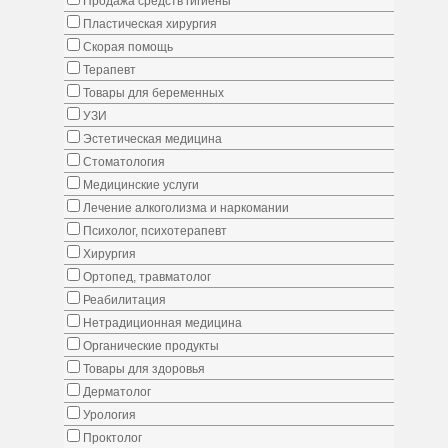
Продажа средств гигиены
Пластическая хирургия
Скорая помощь
Терапевт
Товары для беременных
УЗИ
Эстетическая медицина
Стоматология
Медицинские услуги
Лечение алкоголизма и наркомании
Психолог, психотерапевт
Хирургия
Ортопед, травматолог
Реабилитация
Нетрадиционная медицина
Органические продукты
Товары для здоровья
Дерматолог
Урология
Проктолог