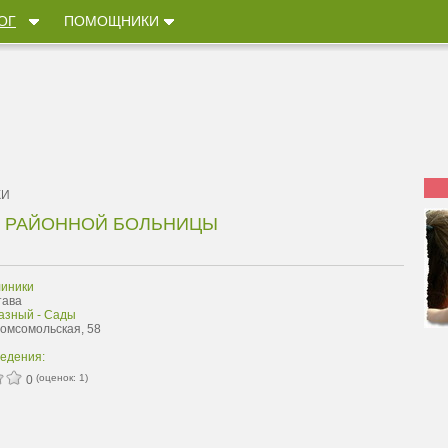
ОГ
ПОМОЩНИКИ
КИ
Й РАЙОННОЙ БОЛЬНИЦЫ
иники
тава
азный - Сады
Комсомольская, 58
ведения:
(оценок:
1
)
0