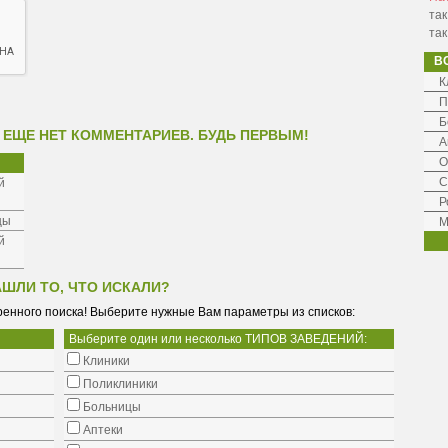
так
так
В
К
П
Б
 ЕЩЕ НЕТ КОММЕНТАРИЕВ. БУДЬ ПЕРВЫМ!
А
О
С
й
Р
цы
М
й
АШЛИ ТО, ЧТО ИСКАЛИ?
енного поиска! Выберите нужные Вам параметры из списков:
Выберите один или несколько ТИПОВ ЗАВЕДЕНИЙ:
Клиники
Поликлиники
Больницы
Аптеки