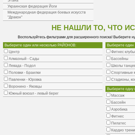
Этана
Украинская федерация Йоги
Международная федерация боевых искусств
"Дракон"
НЕ НАШЛИ ТО, ЧТО И
Воспользуйтесь фильтрами для расширенного поиска! Выберите н
Выберите один или несколько РАЙОНОВ:
Выберите один
Центр
Фитнес клубы
Алмазный - Сады
Бассейны
Левада - Подол
Школы танце
Половки - Браилки
Cпортивные 
Павленки - Юровка
Стадионы, ко
Воронино - Яковцы
Выберите одну 
Южный вокзал - левый берег
Массаж
Бассейн
Аэробика
Фитнес
Пилатес
Кардио трени