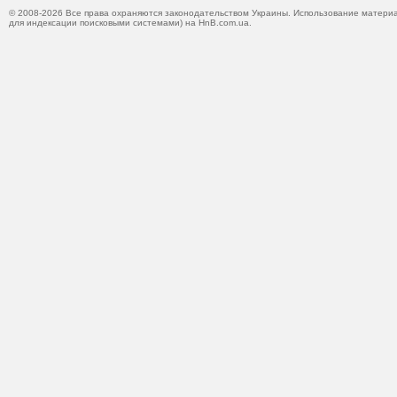
© 2008-2026 Все права охраняются законодательством Украины. Использование материа
для индексации поисковыми системами) на HnB.com.ua.