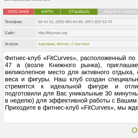
ОПИСАНИЕ
КАРТА
ОТЗЫВЫ(0)
АКЦИИ И СКИДКИ(
Телефон:
69-42-51, (050) 965-64-86, (097) 925-53-70
Сайт:
http://fitcurves.org
Услуги:
Аэробика
,
Фитнес
,
Стретчинг
Фитнес-клуб «FitCurves», расположенный по
47 а (возле Книжного рынка), приглаша
великолепное место для активного отдыха, 
веса и фигуры. Наш клуб создан специаль
стремятся к идеальной фигуре и отл
подготовили для Вас уникальные 30 минутны
в неделю) для эффективной работы с Вашим
Приходите в фитнес-клуб «FitCurves», мы жд
О