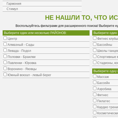
Гармония
Стимул
НЕ НАШЛИ ТО, ЧТО И
Воспользуйтесь фильтрами для расширенного поиска! Выберите н
Выберите один или несколько РАЙОНОВ:
Выберите один
Центр
Фитнес клубы
Алмазный - Сады
Бассейны
Левада - Подол
Школы танце
Половки - Браилки
Cпортивные 
Павленки - Юровка
Стадионы, ко
Воронино - Яковцы
Выберите одну 
Южный вокзал - левый берег
Массаж
Бассейн
Аэробика
Фитнес
Пилатес
Кардио трени
Косметически