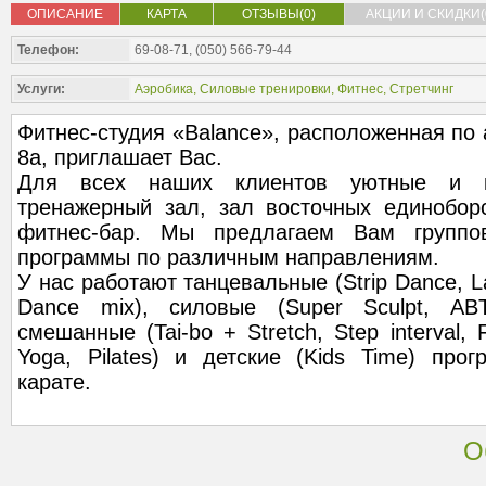
ОПИСАНИЕ
КАРТА
ОТЗЫВЫ(0)
АКЦИИ И СКИДКИ(
Телефон:
69-08-71, (050) 566-79-44
Услуги:
Аэробика
,
Силовые тренировки
,
Фитнес
,
Стретчинг
Фитнес-студия «Balance», расположенная по
8а, приглашает Вас.
Для всех наших клиентов уютные и 
тренажерный зал, зал восточных единоборс
фитнес-бар. Мы предлагаем Вам группо
программы по различным направлениям.
У нас работают танцевальные (Strip Dance, La
Dance mix), силовые (Super Sculpt, ABT, 
смешанные (Tai-bo + Stretch, Step interval, F
Yoga, Pilates) и детские (Kids Time) про
карате.
О