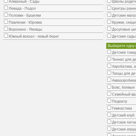
Алмазный - Сады
Школы родит
Левада - Подол
Центры ранне
Половки - Браилки
Детские мага
Павленки - Юровка
Кружки, секци
Воронино - Яковцы
Досуговые це
Южный вокзал - левый берег
Детские сады
Выберите одну 
Детские това
Теннис для д
Акробатика, 
Танцы для де
Аквааэробика
Бокс, боевые 
Семейный вр
Педиатр
Гимнастика
Детский клуб
Детское пита
Детские игру