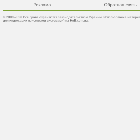
Реклама
Обратная связь
© 2008-2026 Все права охраняются законодательством Украины. Использование материа
для индексации поисковыми системами) на HnB.com.ua.