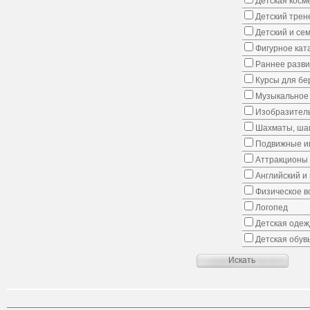
Детская косм
Детский трен
Детский и се
Фигурное кат
Раннее развит
Курсы для б
Музыкальное 
Изобразитель
Шахматы, шаш
Подвижные иг
Аттракционы
Английский и
Физическое в
Логопед
Детская одеж
Детская обув