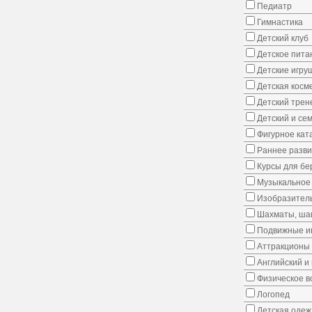
Педиатр
Гимнастика
Детский клуб
Детское пита
Детские игру
Детская косм
Детский трен
Детский и се
Фигурное кат
Раннее развит
Курсы для б
Музыкальное 
Изобразитель
Шахматы, шаш
Подвижные иг
Аттракционы
Английский и
Физическое в
Логопед
Детская одеж