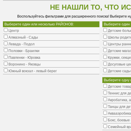
НЕ НАШЛИ ТО, ЧТО И
Воспользуйтесь фильтрами для расширенного поиска! Выберите н
Выберите один или несколько РАЙОНОВ:
Выберите один
Центр
Детские боль
Алмазный - Сады
Школы родит
Левада - Подол
Центры ранне
Половки - Браилки
Детские мага
Павленки - Юровка
Кружки, секци
Воронино - Яковцы
Досуговые це
Южный вокзал - левый берег
Детские сады
Выберите одну 
Детские това
Теннис для д
Акробатика, 
Танцы для де
Аквааэробика
Бокс, боевые 
Семейный вр