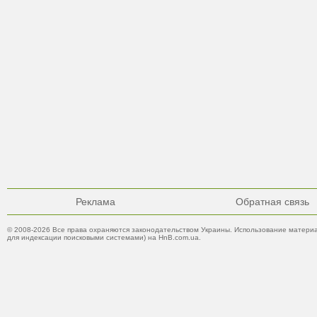
Реклама
Обратная связь
© 2008-2026 Все права охраняются законодательством Украины. Использование материа
для индексации поисковыми системами) на HnB.com.ua.